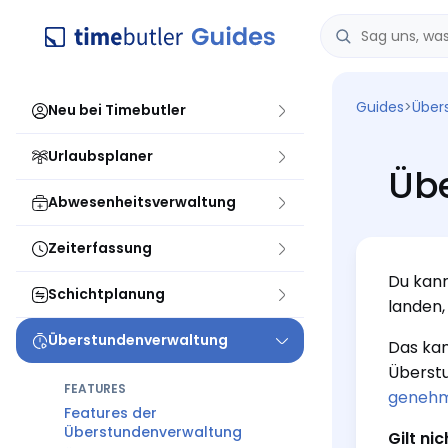
Guides
>
Über
Neu bei Timebutler
Urlaubsplaner
Üb
Abwesenheitsverwaltung
Zeiterfassung
Du kann
Schichtplanung
landen,
Überstundenverwaltung
Das kan
Überstu
FEATURES
genehmi
Features der
Überstundenverwaltung
Gilt ni