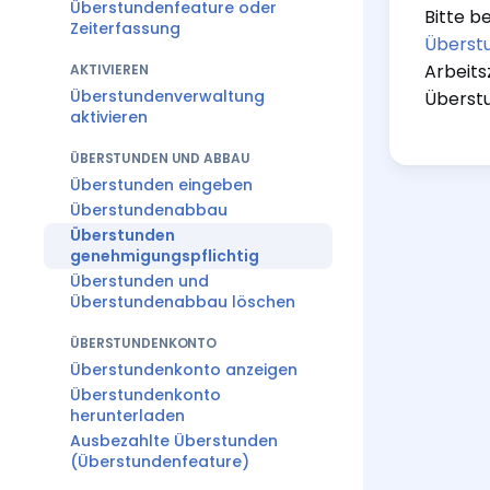
Überstundenfeature oder
Bitte b
Zeiterfassung
Überst
Arbeits
AKTIVIEREN
Überstundenverwaltung
Überstu
aktivieren
ÜBERSTUNDEN UND ABBAU
Überstunden eingeben
Überstundenabbau
Überstunden
genehmigungspflichtig
Überstunden und
Überstundenabbau löschen
ÜBERSTUNDENKONTO
Überstundenkonto anzeigen
Überstundenkonto
herunterladen
Ausbezahlte Überstunden
(Überstundenfeature)