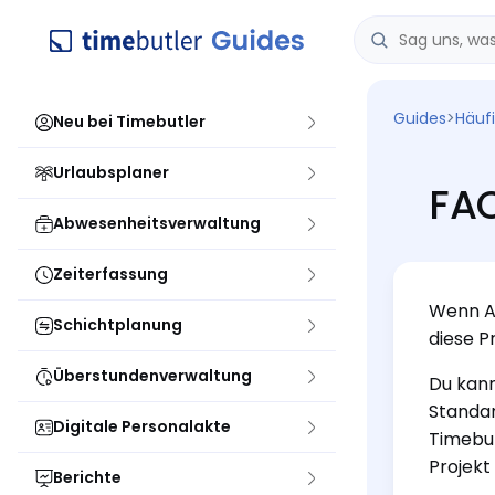
Guides
>
Häuf
Neu bei Timebutler
Urlaubsplaner
FAQ
Abwesenheitsverwaltung
Zeiterfassung
Wenn Ad
Schichtplanung
diese P
Überstundenverwaltung
Du kann
Standar
Digitale Personalakte
Timebut
Projekt
Berichte