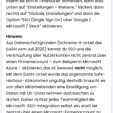
indem sie sich in Timebutler anmelden, dann links
unten auf “Einstellungen > Weitere..” klicken, dann
rechts auf “Globale Einstellungen” und dann die
Option “SSO (Single Sign On) über Google /
Microsoft / Slack” aktivieren.
Hinweis:
Aus Datenschutzgründen (Schrems-II-Urteil des
EuGH vom Juli 2020) kannst du SSO und die
Verknüpfung aller Nutzerkonten nicht zentral über
einen Firmenaccount – zum Beispiel in Microsoft
Azure – aktivieren; das ist bewusst
nicht
möglich.
Mit dem EuGH-Urteil wurde das sogenannte Safe-
Harbour-Abkommen ungültig, deshalb braucht es
von allen Mitarbeitenden eine Einwilligung, um
Daten mit US-Unternehmen austauschen zu
dürfen. Daher richtet jedes Teammitglied die
Microsoft-SSO-Integration selbst ein, statt sie
zentral über einen Microsoft-Firmenaccount zu