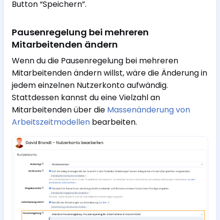
Button “Speichern”.
Pausenregelung bei mehreren
Mitarbeitenden ändern
Wenn du die Pausenregelung bei mehreren
Mitarbeitenden ändern willst, wäre die Änderung in
jedem einzelnen Nutzerkonto aufwändig.
Stattdessen kannst du eine Vielzahl an
Mitarbeitenden über die
Massenänderung von
Arbeitszeitmodellen
bearbeiten.