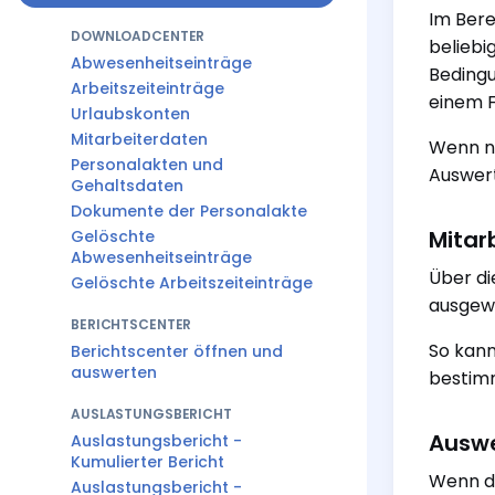
Im Bere
DOWNLOADCENTER
beliebi
Abwesenheitseinträge
Bedingu
Arbeitszeiteinträge
einem F
Urlaubskonten
Mitarbeiterdaten
Wenn nö
Personalakten und
Auswert
Gehaltsdaten
Dokumente der Personalakte
Mitarb
Gelöschte
Abwesenheitseinträge
Über di
Gelöschte Arbeitszeiteinträge
ausgewe
BERICHTSCENTER
So kann
Berichtscenter öffnen und
auswerten
bestim
AUSLASTUNGSBERICHT
Auswe
Auslastungsbericht -
Kumulierter Bericht
Wenn du
Auslastungsbericht -