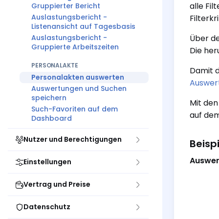
alle Fil
Gruppierter Bericht
Auslastungsbericht -
Filterk
Listenansicht auf Tagesbasis
Auslastungsbericht -
Über de
Gruppierte Arbeitszeiten
Die her
PERSONALAKTE
Damit d
Personalakten auswerten
Auswer
Auswertungen und Suchen
speichern
Mit de
Such-Favoriten auf dem
auf dem
Dashboard
Nutzer und Berechtigungen
Beisp
Auswer
Einstellungen
Vertrag und Preise
Datenschutz