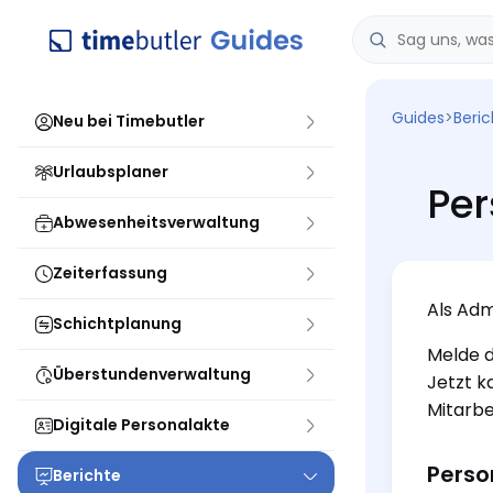
Guides
>
Beri
Neu bei Timebutler
Urlaubsplaner
Per
Abwesenheitsverwaltung
Zeiterfassung
Als Adm
Schichtplanung
Melde d
Überstundenverwaltung
Jetzt k
Mitarbe
Digitale Personalakte
Person
Berichte