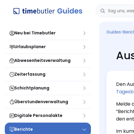
Guides
>
Beri
Neu bei Timebutler
Urlaubsplaner
Aus
Abwesenheitsverwaltung
Zeiterfassung
Den Aus
Schichtplanung
Tagesb
Überstundenverwaltung
Melde d
“Berich
Digitale Personalakte
den ent
Berichte
Im kumu