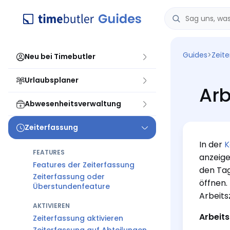
Guides
>
Zeit
Neu bei Timebutler
Urlaubsplaner
Arb
Abwesenheitsverwaltung
Zeiterfassung
In der
K
FEATURES
anzeige
Features der Zeiterfassung
den Tag
Zeiterfassung oder
öffnen.
Überstundenfeature
Arbeits
AKTIVIEREN
Arbeit
Zeiterfassung aktivieren