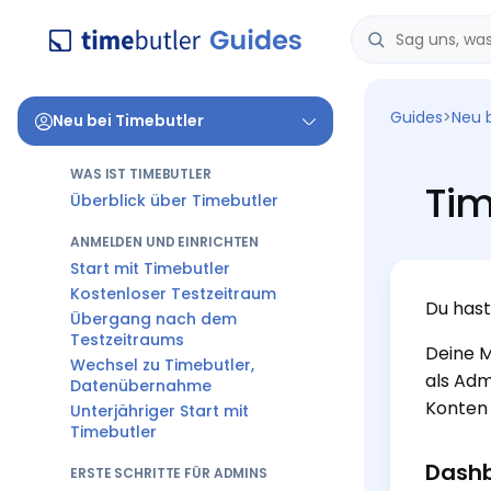
Guides
>
Neu 
Neu bei Timebutler
WAS IST TIMEBUTLER
Tim
Überblick über Timebutler
ANMELDEN UND EINRICHTEN
Start mit Timebutler
Kostenloser Testzeitraum
Du hast
Übergang nach dem
Testzeitraums
Deine M
Wechsel zu Timebutler,
als Adm
Datenübernahme
Konten 
Unterjähriger Start mit
Timebutler
Dash
ERSTE SCHRITTE FÜR ADMINS